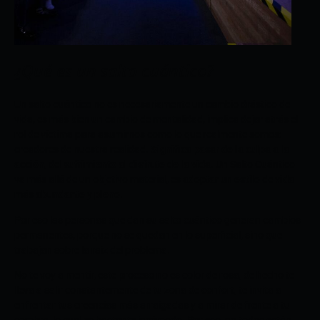
¿Qué es un salto cuántico?
Un salto cuántico no es necesariamente un cambio drástico de
vida, es más bien un cambio de mentalidad, implica dejar atrás el
rol de víctima para asumirnos como lo que realmente somos:
creadores de nuestra realidad.
Significa pasar de la culpa a la
acción
, del
sufrimiento
al disfrute de la vida
. Un Salto Cuántico
va más allá de un objetivo material, es
adoptar
un
estilo
de
vida
más
abundante
y
pleno
.
Por eso las personas que dan su salto cuántico generan cambios
permanentes, porque no se quedan en lo superficial, sino que
trabajan sobre la raíz del problema.
No te voy a mentir, este proceso no es color de rosa, de hecho te
lleva a salir constantemente de tu zona de confort, te invita a
enfrentar tus creencias más arraigadas y a mirar de frente a tu