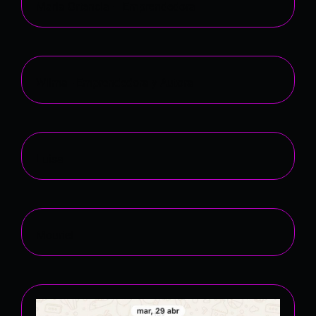
Maria Ortencia – Emprendedora
Wilma - Emprendedora y Autora
Luisa
Mouriel