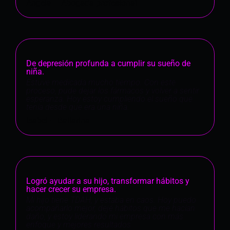
Ángela – Abogada profesional
De depresión profunda a cumplir su sueño de
niña.
Estuve medicada mucho tiempo. Con este
proceso, pude dejar los fármacos y volver a sentir
esperanza. Hoy estoy cumpliendo el sueño que
tenía desde que era una niña.
Isabel – Bailarina
Logró ayudar a su hijo, transformar hábitos y
hacer crecer su empresa.
Mi hijo tiene TDAH, y estaba en caos. Hoy puedo
acompañarlo mejor, dejé hábitos que me hacían
daño, y estoy liderando mi empresa con más
enfoque y mejores resultados