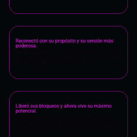
Cindy – Empresaria
Reconectó con su propósito y su versión más
poderosa.
"Estaba perdida. Sané mi niño interior, conecté con
una fuerza que no sabía que tenía, y volví a escribir
desde un lugar auténtico y profundo."
Estefanía – Escritora y autora
Liberó sus bloqueos y ahora vive su máximo
potencial.
"Siempre supe que tenía algo grande para dar…
pero algo me frenaba. Salto Cuántico me ayudó a
ver lo que me bloqueaba. Hoy estoy vibrando en
mi mejor versión."