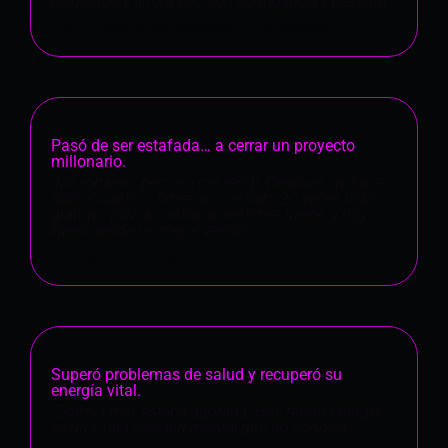
proyectos y ahora vivo con abundancia y plenitud."
Pía – Gerente empresarial y empresaria
Pasó de ser estafada… a cerrar un proyecto
millonario.
"Me robaron, pero no me rendí. Después de hacer
Salto Cuántico, firmé un contrato 20 veces más
grande. Volví a confiar, a sentirme fuerte, y hoy
lidero desde mi mejor versión."
Luzma – Empresaria
Superó problemas de salud y recuperó su
energía vital.
“Dormía mal, estaba agotada. Hoy tengo energía,
salud y una claridad mental que no conocía.”